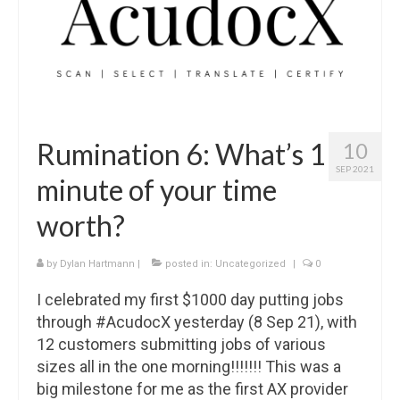
Rumination 6: What’s 1
10
SEP 2021
minute of your time
worth?
by
Dylan Hartmann
|
posted in:
Uncategorized
|
0
I celebrated my first $1000 day putting jobs
through #AcudocX yesterday (8 Sep 21), with
12 customers submitting jobs of various
sizes all in the one morning!!!!!!! This was a
big milestone for me as the first AX provider