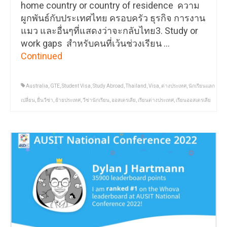
home country or country of residence ความ
ผูกพันธ์กับประเทศไทย ครอบครัว ธุรกิจ การงาน
แมว และอื่นๆที่แสดงว่าจะกลับไทย3. Study or
work gaps สำหรับคนที่เว้นช่วงเรียน …
Continued
Australia
,
GTE
,
Student Visa
,
Study Abroad
,
Thailand
,
Visa
,
ต่างประเทศ
,
นักเรียนแลก
เปลี่ยน
,
ยื่นวีซ่า
,
ย้ายประเทศ
,
วีซ่านักเรียน
,
ออสเตรเลีย
,
เรียนต่างประเทศ
,
เรียนออสเตรเลีย